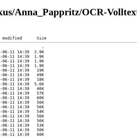
fokus/Anna_Pappritz/OCR-Volltex
 modified      Size  