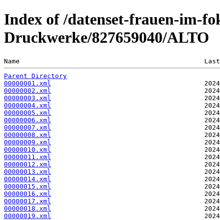
Index of /datenset-frauen-im-
Druckwerke/827659040/ALTO
Name                                               Last
Parent Directory
00000001.xml
00000002.xml
00000003.xml
00000004.xml
00000005.xml
00000006.xml
00000007.xml
00000008.xml
00000009.xml
00000010.xml
00000011.xml
00000012.xml
00000013.xml
00000014.xml
00000015.xml
00000016.xml
00000017.xml
00000018.xml
00000019.xml